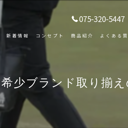
075-320-5447
新着情報
コンセプト
商品紹介
よくある
京文化を守る
！希少ブランド取り揃え