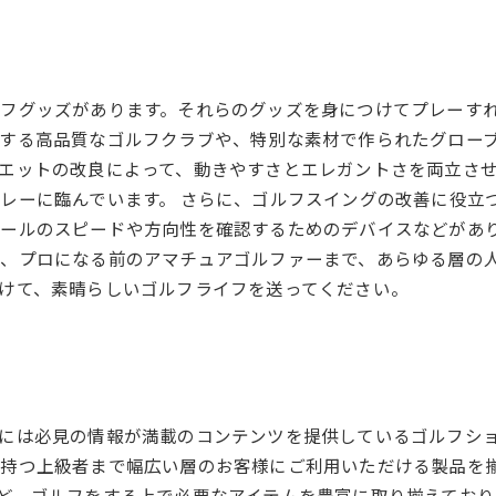
フグッズがあります。それらのグッズを身につけてプレーす
する高品質なゴルフクラブや、特別な素材で作られたグローブ
エットの改良によって、動きやすさとエレガントさを両立さ
レーに臨んでいます。 さらに、ゴルフスイングの改善に役立
ールのスピードや方向性を確認するためのデバイスなどがあり
、プロになる前のアマチュアゴルファーまで、あらゆる層の
けて、素晴らしいゴルフライフを送ってください。
には必見の情報が満載のコンテンツを提供しているゴルフシ
持つ上級者まで幅広い層のお客様にご利用いただける製品を揃
ど、ゴルフをする上で必要なアイテムを豊富に取り揃えており