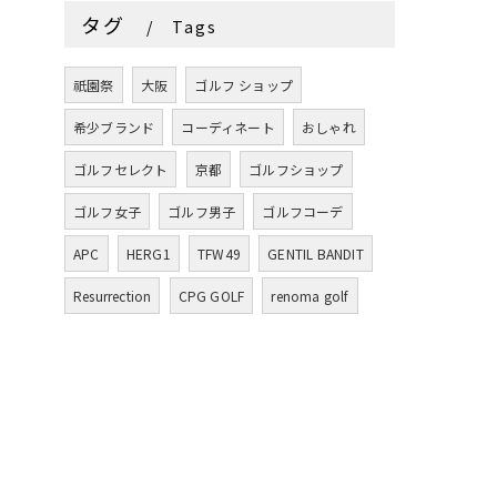
タグ
Tags
祇園祭
大阪
ゴルフ ショップ
希少ブランド
コーディネート
おしゃれ
ゴルフセレクト
京都
ゴルフショップ
ゴルフ女子
ゴルフ男子
ゴルフコーデ
APC
HERG1
TFW49
GENTIL BANDIT
Resurrection
CPG GOLF
renoma golf