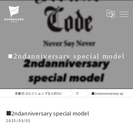
■2ndanniversary special model
京都のゴルフショップならROUNDCODE KYOTO
ブログ
■2ndanniversary special model
■2ndanniversary special model
2025/03/01