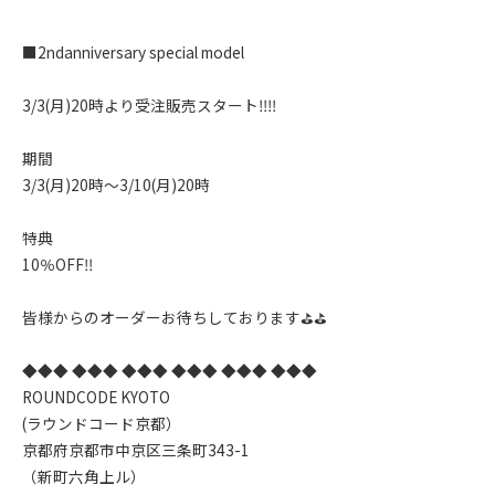
■2ndanniversary special model
3/3(月)20時より受注販売スタート‼️‼️
期間
3/3(月)20時〜3/10(月)20時
特典
10％OFF‼️
皆様からのオーダーお待ちしております⛳️⛳️
◆◆◆ ◆◆◆ ◆◆◆ ◆◆◆ ◆◆◆ ◆◆◆
ROUNDCODE KYOTO
(ラウンドコード京都）
京都府京都市中京区三条町343-1
（新町六角上ル）