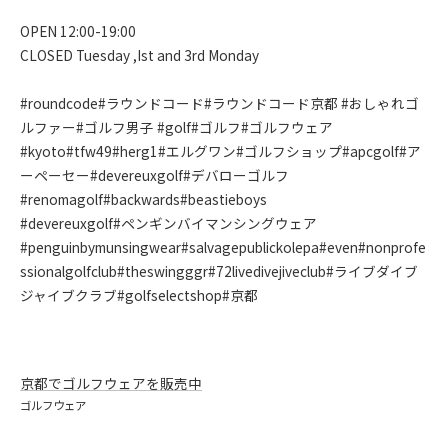
OPEN 12:00-19:00
CLOSED Tuesday ,Ist and 3rd Monday
#roundcode#ラウンドコード#ラウンドコード京都 #おしゃれゴ
ルファー#ゴルフ男子 #golf#ゴルフ#ゴルフウェア
#kyoto#tfw49#herg1#エルグワン#ゴルフショップ#apcgolf#ア
ーペーセー#devereuxgolf#デバローゴルフ
#renomagolf#backwards#beastieboys
#devereuxgolf#ペンギンバイマンシングウェア
#penguinbymunsingwear#salvagepublickolepa#even#nonprofe
ssionalgolfclub#theswingggr#72livedivejiveclub#ライブダイブ
ジャイブクラブ#golfselectshop#京都
京都でゴルフウェアを販売中
ゴルフウェア