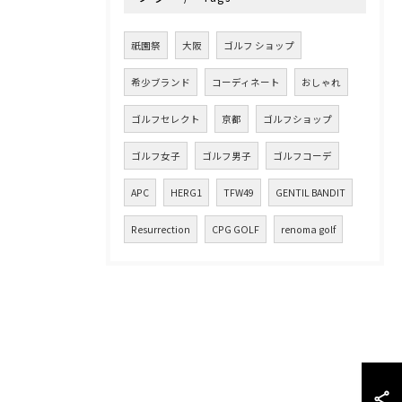
祇園祭
大阪
ゴルフ ショップ
希少ブランド
コーディネート
おしゃれ
ゴルフセレクト
京都
ゴルフショップ
ゴルフ女子
ゴルフ男子
ゴルフコーデ
APC
HERG1
TFW49
GENTIL BANDIT
Resurrection
CPG GOLF
renoma golf